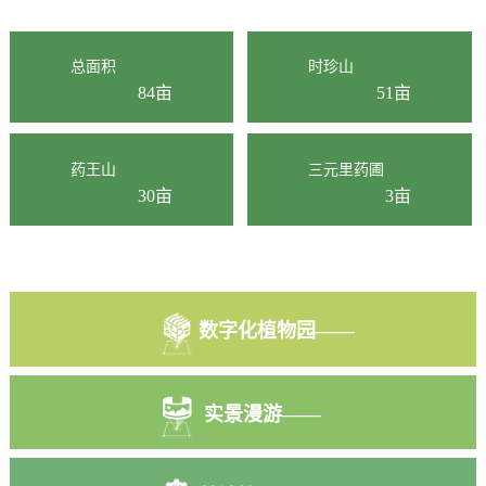
总面积
时珍山
84亩
51亩
药王山
三元里药圃
30亩
3亩
数字化植物园——
实景漫游——