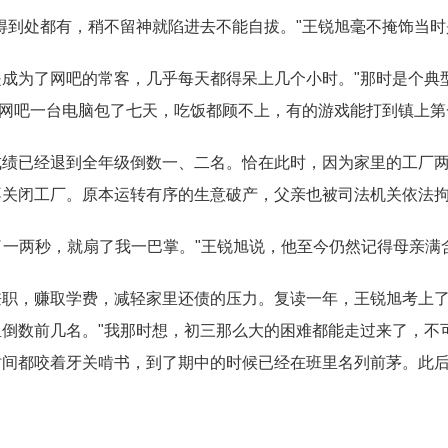
得到处都有，稍不留神就陷进去不能自拔。"王锐旭毫不掩饰当
成为了网吧的常客，几乎每天都得呆上几个小时。"那时是个典
把网吧一台电脑包了七天，吃饭都顾不上，有的游戏能打到镇上第
成绩已经退到全年级倒数一、二名。恰在此时，因为家里的工厂
不关闭工厂。原本运转有序的生意破产，父亲也被司法机关依法
呆了一两秒，就扇了我一巴掌。"王锐旭说，他至今仍然记得母亲满
兼职，赚取学费，减轻家里还债的压力。复读一年，王锐旭考上
倒数前几名。"我那时想，初三那么大的困难都能走过来了，不
间都咬着牙关啃书，到了期中的时候已经在班里名列前茅。此后