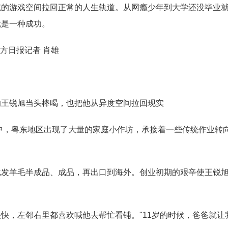
境的游戏空间拉回正常的人生轨道。从网瘾少年到大学还没毕业
就是一种成功。
南方日报记者 肖雄
的王锐旭当头棒喝，也把他从异度空间拉回现实
潮中，粤东地区出现了大量的家庭小作坊，承接着一些传统作业转
批发羊毛半成品、成品，再出口到海外。创业初期的艰辛使王锐
快，左邻右里都喜欢喊他去帮忙看铺。"11岁的时候，爸爸就让我