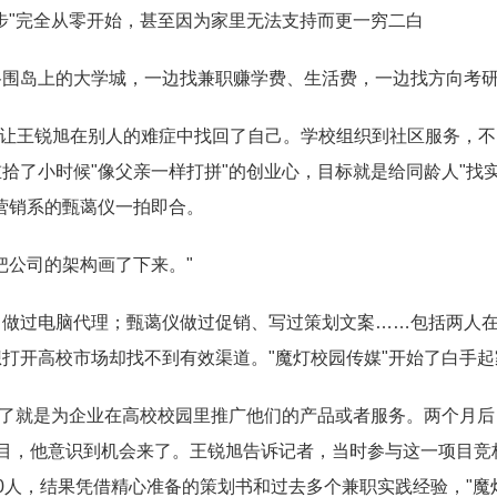
步"完全从零开始，甚至因为家里无法支持而更一穷二白
谷围岛上的大学城，一边找兼职赚学费、生活费，一边找方向考
义诊让王锐旭在别人的难症中找回了自己。学校组织到社区服务，
拾了小时候"像父亲一样打拼"的创业心，目标就是给同龄人"找实
营销系的甄蔼仪一拍即合。
把公司的架构画了下来。"
、做过电脑代理；甄蔼仪做过促销、写过策划文案……包括两人
打开高校市场却找不到有效渠道。"魔灯校园传媒"开始了白手起
白了就是为企业在高校校园里推广他们的产品或者服务。两个月
目，他意识到机会来了。王锐旭告诉记者，当时参与这一项目竞
0人，结果凭借精心准备的策划书和过去多个兼职实践经验，"魔