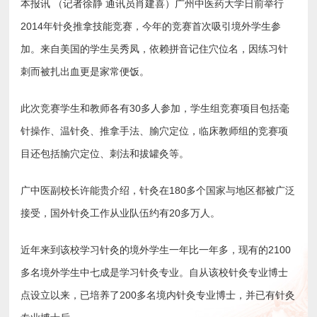
本报讯 （记者徐静 通讯员肖建喜）广州中医药大学日前举行
2014年针灸推拿技能竞赛，今年的竞赛首次吸引境外学生参
加。来自美国的学生吴秀凤，依赖拼音记住穴位名，因练习针
刺而被扎出血更是家常便饭。
此次竞赛学生和教师各有30多人参加，学生组竞赛项目包括毫
针操作、温针灸、推拿手法、腧穴定位，临床教师组的竞赛项
目还包括腧穴定位、刺法和拔罐灸等。
广中医副校长许能贵介绍，针灸在180多个国家与地区都被广泛
接受，国外针灸工作从业队伍约有20多万人。
近年来到该校学习针灸的境外学生一年比一年多，现有的2100
多名境外学生中七成是学习针灸专业。自从该校针灸专业博士
点设立以来，已培养了200多名境内针灸专业博士，并已有针灸