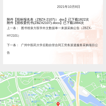
2021年10月8日
附件【
投标报名表（ZBZX-2107)）.doc
】已下载
1822
次
附件【
授权委托书(ZBZX2107).docx
】已下载
1884
次
上一条：
图书馆泉方医学外文数据单一来源采购公告（ZBZX-
HY2101）
下一条：
广州中医药大学后勤自管合同工劳务派遣服务采购项目公
告