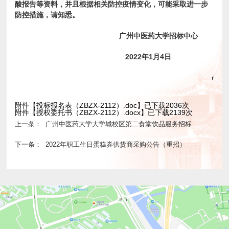
酸报告等资料，并且根据相关防控疫情变化，可能采取进一步
防控措施，请知悉。
广州中医药大学招标中心
2022
年1月4日
r
附件【
投标报名表（ZBZX-2112）.doc
】已下载
2036
次
附件【
授权委托书（ZBZX-2112）.docx
】已下载
2139
次
上一条：
广州中医药大学大学城校区第二食堂饮品服务招标
下一条：
2022年职工生日蛋糕券供货商采购公告（重招）