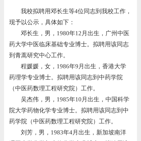
我校拟聘用
邓长生
等
4位
同志到我校工作，
现予以公示，具体如下：
邓长生
，
男
，
19
80
年
12
月出生，
广州中医
药大学中医临床基础
专业博士
。拟聘用该同志
到
青蒿研究中心
工作。
程媛媛
，
女
，
19
86
年
9
月出生，
香港大学
药理学
专业博士。拟聘用该同志到
中药学院
（
中医药数理工程研究院
）
工作。
吴杰伟
，
男
，
19
85
年
10
月出生，
中国科学
院大学药物化学
专业博士。拟聘用该同志到
中
药学院（
中医药数理工程研究院
）
工作。
刘芳
，
男
，
19
83
年
4
月出生，新加坡南洋