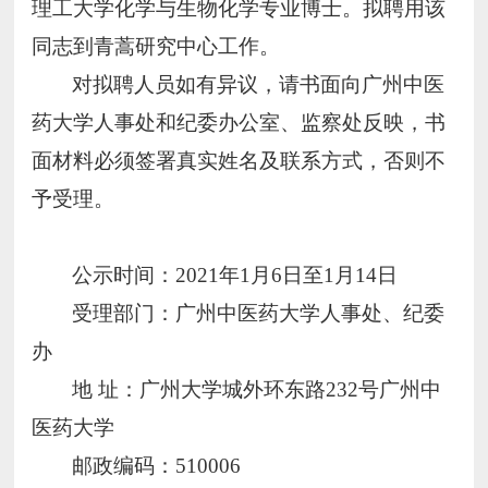
理工大学化学与生物化学专业博士。拟聘用该
同志到
青蒿研究中心
工作。
对拟聘人员如有异议，请书面向广州中医
药大学人事处和纪委办公室、监察处反映，书
面材料必须签署真实姓名及联系方式，否则不
予受理。
公示时间：
20
2
1
年
1
月
6
日至
1
月
14
日
受理部门：广州中医药大学人事处、纪委
办
地
址：广州大学城外环东路
232号广州中
医药大学
邮政编码：
510006