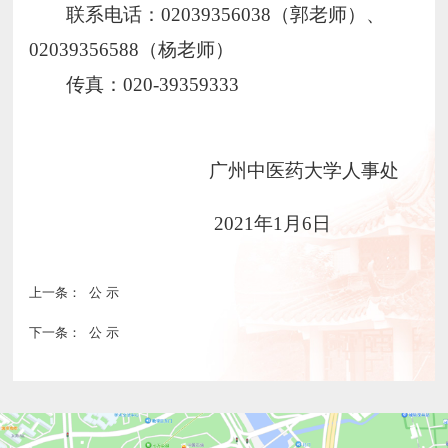
联系电话：
02039356038（郭老师）、
0203935
65
88（
杨
老师）
传真：
020-39359333
广州中医药大学人事处
20
2
1
年
1
月
6
日
上一条：
公 示
下一条：
公 示