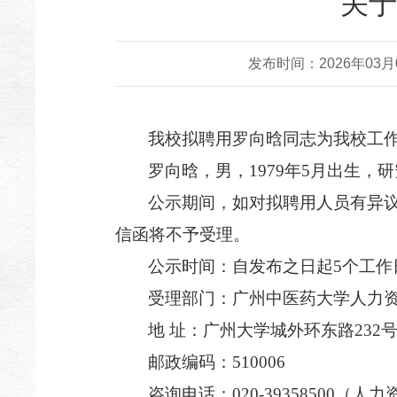
关于
发布时间：2026年03月09
我校拟聘用罗向晗同志
为
我校
工
罗向晗，
男
，19
79
年
5
月出生，
研
公示期间，如对拟聘用人员有异
信函将不予受理。
公示时间：自发布之日起5个工作
受理部门：广州中医药大学人力
地 址：广州大学城外环东路232
邮政编码：510006
咨询电话：020-39358500（人