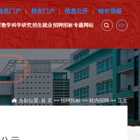
信息门户
|
校友门户
|
信息公开
|
校长信箱
育教学
科学研究
招生就业
招聘招标
专题网站
EN
当前位置:
首 页
>>
招聘招标
>>
校内招聘
>> 正文