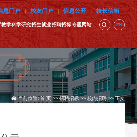
信息门户
|
校友门户
|
信息公开
|
校长信箱
育教学
科学研究
招生就业
招聘招标
专题网站
EN
当前位置:
首 页
>>
招聘招标
>>
校内招聘
>> 正文