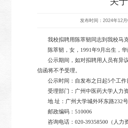
关于
发布时间：2024年12月09
我校拟聘用
陈萃韧
同志到我校
马
陈萃韧
，
女
，19
91
年
9
月出生，
华
公示期间，如对拟聘用人员有异
信函将不予受理。
公示时间：自发布之日起5个工作
受理部门：广州中医药大学人力
地 址：广州大学城外环东路232
邮政编码：510006
咨询电话：020-39358500（人