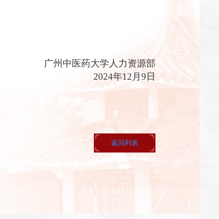
广州中医药大学
人力资源部
2024
年
12
月
9
日
返回列表