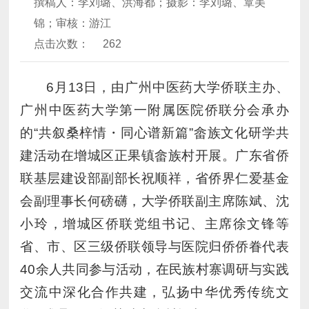
撰稿人：李刘璐、洪海都；摄影：李刘璐、覃美
锦；审核：游江
点击次数：
262
6月13日，由广州中医药大学侨联主办、
广州中医药大学第一附属医院侨联分会承办
的“共叙桑梓情・同心谱新篇”畲族文化研学共
建活动在增城区正果镇畲族村开展。广东省侨
联基层建设部副部长祝顺祥，省侨界仁爱基金
会副理事长何磅礴，大学侨联副主席陈斌、沈
小玲，增城区侨联党组书记、主席徐文锋等
省、市、区三级侨联领导与医院归侨侨眷代表
40余人共同参与活动，在民族村寨调研与实践
交流中深化合作共建，弘扬中华优秀传统文