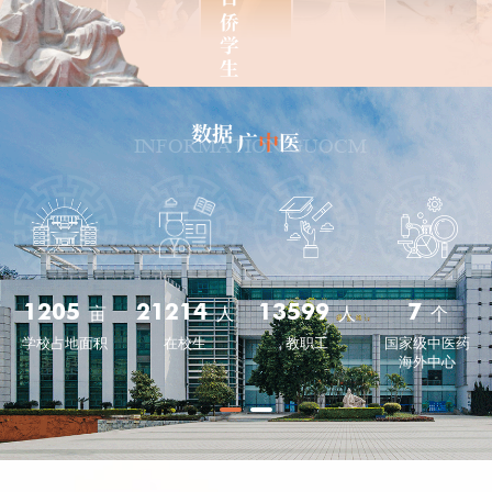
数据
广
中
医
INFORMATION GUOCM
1205
21214
13599
7
亩
人
人
个
学校占地面积
在校生
教职工
国家级中医药
海外中心