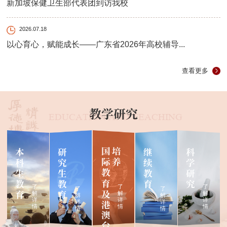
新加坡保健卫生部代表团到访我校
2026.07.18
以心育心，赋能成长——广东省2026年高校辅导...
查看更多
教学研究
EDUCATION AND TEACHING
本
研
继
科
国
际
教
育
及
港
澳
台
侨
学
生
培
养
科
究
续
学
生
生
教
研
教
教
育
究
了
了
了
了
了
育
育
解
解
解
解
解
详
详
详
详
详
情
情
情
情
情