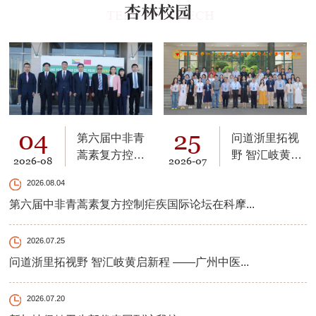
杏林校园
TEFL RESEAECH
04
25
第六届中非青
问道浙里拓视
蒿素复方控制
野 智汇岐黄启
2026-08
2026-07
疟疾国际论坛
新程 ——广州
2026.08.04
在科摩罗召开
中医药大学青
第六届中非青蒿素复方控制疟疾国际论坛在科摩...
年人才国情研
修班举行
2026.07.25
问道浙里拓视野 智汇岐黄启新程 ——广州中医...
2026.07.20