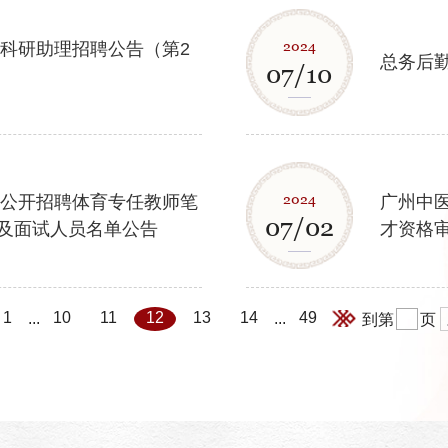
2024
学科研助理招聘公告（第2
总务后
07/10
2024
年公开招聘体育专任教师笔
广州中医
07/02
及面试人员名单公告
才资格
1
10
11
12
13
14
49
...
...
到第
页