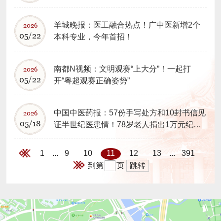
中医药养肤之道
羊城晚报：医工融合热点！广中医新增2个
2026
05/22
本科专业，今年首招！
南都N视频：文明观赛“上大分”！一起打
2026
05/22
开“粤超观赛正确姿势”
中国中医药报：57份手写处方和10封书信见
2026
05/18
证半世纪医患情！78岁老人捐出1万元纪念
恩人邓铁涛……
1
9
10
11
12
13
391
...
...
跳转
到第
页