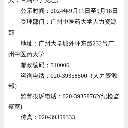
公示时间：202
4
年
9
月
11
日至
9
月
18
日
受理部门：广州中医药大学
人力资源
部
地址：广州大学城外环东路232号广
州中医药大学
邮政编码：510006
咨询电话
：
020-
3935
8500
（
人力资源
部
）
监督
投诉
电话
：
020-39358762
(
纪检监
察室
)
传真
：
020-39359333