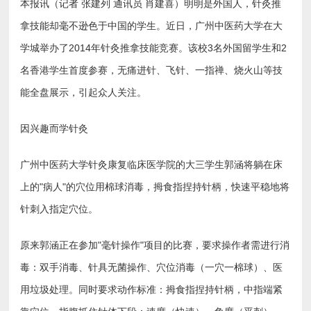
本报讯（记者 张建列 通讯员 肖建喜）明明是外国人，针灸推
拿技能却毫不逊色于中国的学生。近日，广州中医药大学在大
学城举办了2014年针灸推拿技能竞赛。该校3名外国留学生和2
名香港学生首度参赛，无痛进针、飞针、一指禅、烧火山等技
能全盘展示，引起众人关注。
因兴趣而学针灸
广州中医药大学针灸康复临床医学院的大三学生郭涵将躺在床
上的"病人"的穴位用棉球消毒，拇食指捏持针柄，快速平稳地将
针刺入指定穴位。
原来郭涵正在参加"毫针操作"项目的比赛，要求操作者需进行消
毒：双手消毒、针具无菌操作、穴位消毒（一穴一棉球）、医
用垃圾处理。同时要求动作标准：拇食指捏持针柄，中指端紧