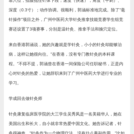
靠穴位，指腹抵住针体下段；速度（快速），角度（平刺）、
深度（0.3寸）；动作协调。很顺利，郭涵标准地完成。除了"毫
针操作"项目之外，广州中医药大学针灸推拿技能竞赛学生组竞
赛还设置了3项赛事，分别是温针灸、推拿手法和腧穴定位。
来自香港郭涵说，她的兴趣就是学针灸，小小的针灸却能够治
病，这样让她很向往。"在香港，没有专门教针灸的本科课
程。"不得不提，郭涵曾在香港一间保险公司任职秘书，正是内
心对针灸的热爱，让她辞职来到了广州中医药大学进行专业的
学习。
学成回去做针灸师
针灸康复临床医学院的大三学生吴秀凤是一名美籍华人，她在
美国出生和长大，自小就非常热爱中国文化。她告诉记者，针
灸很神奇。"针灸作为一个物理疗法，没有什么毒副作用。"比如